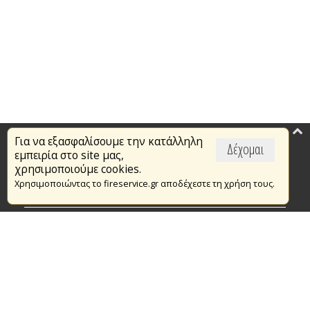
Για να εξασφαλίσουμε την κατάλληλη
Επικαιρότητα
Δέχομαι
εμπειρία στο site μας,
Το Πυροσβεστικό Σώμα
χρησιμοποιούμε cookies.
Χρησιμοποιώντας το fireservice.gr αποδέχεστε τη χρήση τους.
Πυρασφάλεια
Τράπεζα Ιδεών
Εθελοντισμός
Ανοιχτά Δεδομένα
Συμβάσεις Διαβουλεύσεις Διαγωνισμοί