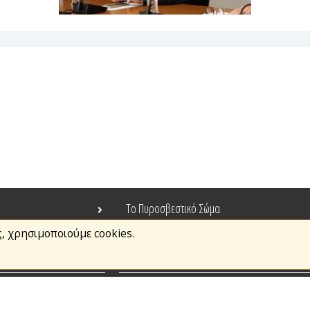
Το Πυροσβεστικό Σώμα
ς, χρησιμοποιούμε cookies.
Τράπεζα Ιδεών
Ανοιχτά Δεδομένα
σμοί
Ευρωπαϊκά & Αναπτυξιακά Προγράμματα