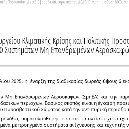
ιτικής Προστασίας: Δωρεά ύψους 6 εκατ. ευρώ από τον ΔΕΔΔΗΕ, για τη μίσθωση 80 Συστ
ργείου Κλιματικής Κρίσης και Πολιτικής Προσ
80 Συστημάτων Μη Επανδρωμένων Αεροσκαφών,
λίου 2025, η έναρξη της διαδικασίας δωρεάς ύψους 6 εκ
ν Μη Επανδρωμένων Αεροσκαφών (ΣμηΕΑ) και την παροχ
 δασικών περιοχών. Βασικός σκοπός είναι η έγκαιρη προε
υ Πυροσβεστικού Σώματος κατά την αντιπυρική περίοδο τ
μονάδες παρακολούθησης όσο και τα αντίστοιχα επιχει
λισμένα με προηγμένα συστήματα ανίχνευσης και τεχνητής