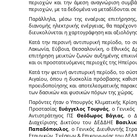
περιοχών και την άμεση αναγνώριση συμβά
περιοχών, με τα δεδομένα να μεταδίδονται σ
Παράλληλα, μέσω της εναέριας επιτήρησης
διανομής ηλεκτρικής ενέργειας, θα παρέχον
διευκολύνεται η χαρτογράφηση και αξιολόγηση
Κατά την περσινή αντιπυρική περίοδο, το σ
Λακωνία, Εύβοια, Θεσσαλονίκη, ο Εθνικός Δ
επιτήρηση μεικτών ζωνών αυξημένης επικινδ
και οι προστατευόμενες περιοχές της Ηπείρου
Κατά την φετινή αντιπυρική περίοδο, το σύσ
Αιγαίου, όπου η δυσκολία πρόσβασης καθιστ
προειδοποίησης και αποτελεσματικής παρακ
των δασικών και φυσικών πόρων της χώρας.
Παρόντες ήταν ο Υπουργός Κλιματικής Κρίση
Προστασίας
Ευάγγελος
Τουρνάς
, ο Γενικό
Αντιστράτηγος ΠΣ
Θεόδωρος
Βάγιας
, ο 
Διαχείρισης Δικτύου του ΔΕΔΔΗΕ
Βασιλικ
Παπαδόπουλος
, ο Γενικός Διευθυντής Στ
Εταιρικών Σχέσεων & Επικοινωνίας του ΔΕ