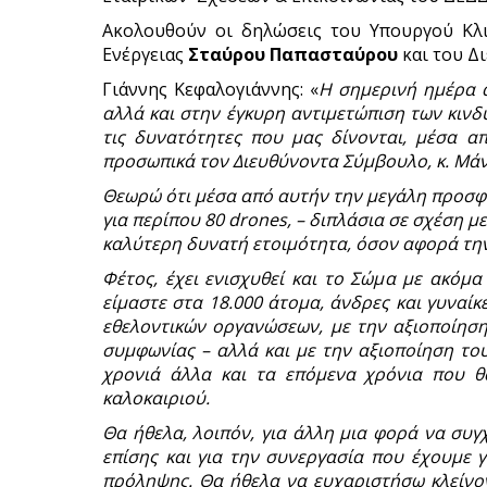
Ακολουθούν οι δηλώσεις του Υπουργού Κλι
Ενέργειας
Σταύρου
Παπασταύρου
και του Δ
Γιάννης Κεφαλογιάννης: «
Η σημερινή ημέρα 
αλλά και στην έγκυρη αντιμετώπιση των κινδ
τις δυνατότητες που μας δίνονται, μέσα 
προσωπικά τον Διευθύνοντα Σύμβουλο, κ. Μάνο
Θεωρώ ότι μέσα από αυτήν την μεγάλη προσφο
για περίπου 80 drones, – διπλάσια σε σχέση 
καλύτερη δυνατή ετοιμότητα, όσον αφορά την
Φέτος, έχει ενισχυθεί και το Σώμα με ακόμ
είμαστε στα 18.000 άτομα, άνδρες και γυναί
εθελοντικών οργανώσεων, με την αξιοποίηση
συμφωνίας – αλλά και με την αξιοποίηση το
χρονιά άλλα και τα επόμενα χρόνια που θ
καλοκαιριού.
Θα ήθελα, λοιπόν, για άλλη μια φορά να συ
επίσης και για την συνεργασία που έχουμε 
πρόληψης. Θα ήθελα να ευχαριστήσω κλείνοντ