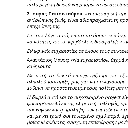
πολύ μεγάλη δωρεά και μπορώ να πω ότι είμασ
Σταύρος Παπασταύρου
: «
Η αντιπυρική προ
ανθρώπινης ζωής, είναι αδιαπραγμάτευτη προτ
επαγρύπνησης.
Για τον λόγο αυτό, επιστρατεύουμε καλύτερ
κοινότητες και το περιβάλλον, διασφαλίζοντας
Ειλικρινείς ευχαριστίες σε όλους τους συντε
Αναστάσιος Μάνος: «
Να ευχαριστήσω θερμά κα
καθήκοντα.
Με αυτή τη δωρεά επισφραγίζουμε μια εξα
αλληλοϋποστήριξη μας για να συνεχίσουμε τ
ευθύνη να προστατεύουμε τους πολίτες μας 
Η δωρεά αυτή και το συγκεκριμένο project ε
φαινομένων λόγω της κλιματικής αλλαγής, πρ
πυρκαγιών και η πρόληψη των επιπτώσεων του
και με κεντρικό συντονισμένο σχεδιασμό, έ
βαθιά κλαδέματα, ενίσχυση επιθεώρησης με έμ