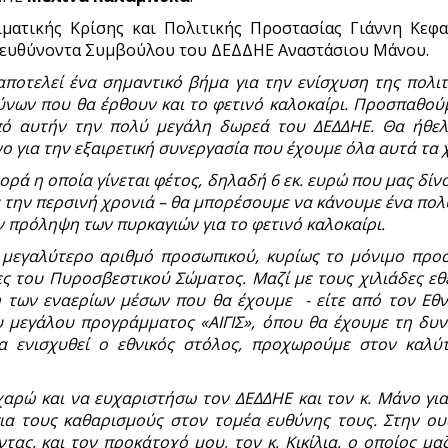
ματικής Κρίσης και Πολιτικής Προστασίας Γιάννη Κεφα
ιευθύνοντα Συμβούλου του ΔΕΔΔΗΕ Αναστάσιου Μάνου.
αποτελεί ένα σημαντικό βήμα για την ενίσχυση της πολ
ύνων που θα έρθουν και το φετινό καλοκαίρι. Προσπαθού
από αυτήν την πολύ μεγάλη δωρεά του ΔΕΔΔΗΕ. Θα ήθελ
 για την εξαιρετική συνεργασία που έχουμε όλα αυτά τα 
ρά η οποία γίνεται φέτος, δηλαδή 6 εκ. ευρώ που μας δίν
με την περσινή χρονιά – θα μπορέσουμε να κάνουμε ένα πο
 πρόληψη των πυρκαγιών για το φετινό καλοκαίρι.
α μεγαλύτερο αριθμό προσωπικού, κυρίως το μόνιμο προσω
κες του Πυροσβεστικού Σώματος. Μαζί με τους χιλιάδες ε
 των εναερίων μέσων που θα έχουμε - είτε από τον Εθνι
υ μεγάλου προγράμματος «ΑΙΓΙΣ», όπου θα έχουμε τη δυν
α ενισχυθεί ο εθνικός στόλος, προχωρούμε στον καλύ
γχαρώ και να ευχαριστήσω τον ΔΕΔΔΗΕ και τον κ. Μάνο γι
για τους καθαρισμούς στον τομέα ευθύνης τους. Στην ο
ας, και τον προκάτοχό μου, τον κ. Κικίλια, ο οποίος μ