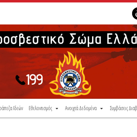
ράπεζα Ιδεών
Εθελοντισμός
Ανοιχτά Δεδομένα
Συμβάσεις Διαβ