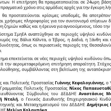
ντων. Η επιτήρηση θα πραγματοποιείται σε 24ωρη βάση
ε πραγματικό χρόνο στις αρμόδιες αρχές για την έγκυρη λ
, θα προστατεύονται κρίσιμες υποδομές, θα αποτρέπον
ται χρήσιμες πληροφορίες για τον συντονισμό επίγειων 
 ζημιών καθώς και η έρευνα για αγνοούμενους, τόσο την 
ύστημα ΣμηΕΑ αναπτύχθηκε σε περιοχές υψηλού κινδύνου
ρυμός της Βάλια Κάλντα, ο Έβρος, η Δαδιά, η Ξάνθη και 
υνότητας, όπως οι περιαστικές περιοχές της Θεσσαλονίκη
.
τημα επεκτείνεται σε νέες περιοχές υψηλού κινδύνου όπω
ά την αερομεταφερόμενη επιτήρηση απαραίτητη. Στόχος
ολούθησης, συμβάλλοντας στη βελτίωση της ανταπόκρισ
ς και Πολιτικής Προστασίας
Γιάννης
Κεφαλογιάννης
, ο
ς Γραμματέας Πολιτικής Προστασίας
Νίκος Παπαευσταθ
Διευθύνοντας Σύμβουλος του ΔΕΔΔΗΕ
Αναστάσιος
Μ
ή
Νταλή
, ο Γενικός Διευθυντής Επιχειρησιακού Κιν
ρατηγικής και Μετασχηματισμού του ΔΕΔΔΗΕ
Δημήτριος
ΔΔΗΕ
Μελίνα
Καλαμπόκα
.