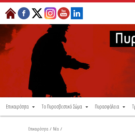
Μετάβαση στο περιεχόμενο
Επικαιρότητα
Το Πυροσβεστικό Σώμα
Πυρασφάλεια
Τ
Επικαιρότητα
/
Νέα
/