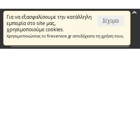
Για να εξασφαλίσουμε την κατάλληλη
Επικαιρότητα
Δέχομαι
εμπειρία στο site μας,
Το Πυροσβεστικό Σώμα
χρησιμοποιούμε cookies.
Χρησιμοποιώντας το fireservice.gr αποδέχεστε τη χρήση τους.
Πυρασφάλεια
Τράπεζα Ιδεών
Εθελοντισμός
Ανοιχτά Δεδομένα
Συμβάσεις Διαβουλεύσεις Διαγωνισμοί
Ευρωπαϊκά & Αναπτυξιακά Προγράμματα