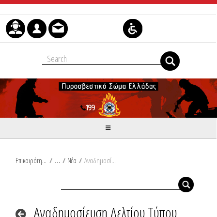
Μετάβαση στο περιεχόμενο
Επικαιρότητα
/
Νέα
/
Αναδημοσίευση Δελτίου Τύπου Υπουργείου Κλιματικής Κρίσης και Πολιτικής Προστασίας: Έκτακτη σύσκεψη υπό τον Β. Κικίλια για τις ανησυχητικά πολλές για την εποχή πυρκαγιές
Αναδημοσίευση Δελτίου Τύπου