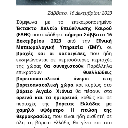
Σάββατο, 16 Δεκεμβρίου 2023
Σύμφωνα με το επικαιροποιημένο
Έκτακτο Δελτίο Επιδείνωσης Καιρού
(ΕΔΕΚ)
που εκδόθηκε
σήμερα
Σάββατο 16
Δεκεμβρίου 2023
από την
Εθνική
Μετεωρολογική Υπηρεσία (ΕΜΥ
)
, οι
βροχές και οι καταιγίδες
, που ήδη
εκδηλώνονται σε περισσότερες περιοχές
της χώρας
θα συνεχιστούν
. Παράλληλα
επικρατούν
θυελλώδεις
βορειοανατολικοί άνεμοι στη
βορειοανατολική χώρα
και κυρίως στο
βόρειο Αιγαίο
.
Χιόνια
θα πέσουν στα
ορεινά και τα ημιορεινά
, καθώς και σε
περιοχές της
βόρειας Ελλάδας με
χαμηλό υψόμετρο
. Η
πτώση της
θερμοκρασίας
, που είναι ήδη αισθητή σε
όλη τη βόρεια Ελλάδα, θα γίνει και στα