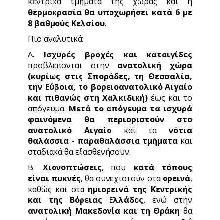
κεντρικά τμήματα της χώρας και η
θερμοκρασία θα υποχωρήσει κατά 6 με
8 βαθμούς Κελσίου
.
Πιο αναλυτικά:
Α.
Ισχυρές βροχές και καταιγίδες
προβλέπονται στην
ανατολική χώρα
(κυρίως στις Σποράδες, τη Θεσσαλία,
την Εύβοια, το βορειοανατολικό Αιγαίο
και πιθανώς στη Χαλκιδική)
έως και το
απόγευμα.
Μετά το απόγευμα τα ισχυρά
φαινόμενα θα περιοριστούν στο
ανατολικό Αιγαίο
και τα
νότια
θαλάσσια - παραθαλάσσια τμήματα
και
σταδιακά θα εξασθενήσουν.
Β.
Χιονοπτώσεις
, που
κατά τόπους
είναι πυκνές
, θα συνεχιστούν στα
ορεινά
,
καθώς και στα
ημιορεινά της Κεντρικής
και της Βόρειας Ελλάδος
, ενώ στην
ανατολική Μακεδονία και τη Θράκη
θα