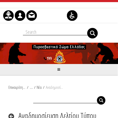
Μετάβαση στο περιεχόμενο
Επικαιρότητα
/
Νέα
/
Αναδημοσίευση Δελτίου Τύπου Υπουργείου Κλιματικής Κρίσης και Πολιτικής Προστασίας: Νεότερα στοιχεία για την επιδείνωση του καιρού σήμερα και αύριο με βροχές και καταιγίδες, θυελλώδεις ανέμους, χιονοπτώσεις, πτώση της θερμοκρασίας και παγετό
Αναδημοσίευση Δελτίου Τύπου