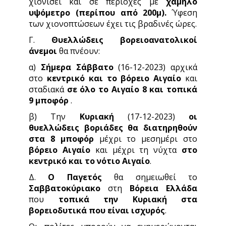
χιονίσει και σε περιοχές με
χαμηλό
υψόμετρο (περίπου από 200μ).
Ύφεση
των χιονοπτώσεων έχει τις βραδινές ώρες.
Γ.
Θυελλώδεις βορειοανατολικοί
άνεμοι
θα πνέουν:
α)
Σήμερα Σάββατο
(16-12-2023) αρχικά
στο
κεντρικό και το βόρειο Αιγαίο
και
σταδιακά
σε όλο το Αιγαίο 8 και τοπικά
9 μποφόρ
.
β) Την
Κυριακή
(17-12-2023)
οι
θυελλώδεις βοριάδες θα διατηρηθούν
στα 8 μποφόρ
μέχρι το μεσημέρι στο
βόρειο Αιγαίο
και μέχρι τη νύχτα
στο
κεντρικό και το νότιο Αιγαίο
.
Δ.
Ο Παγετός
θα σημειωθεί το
Σαββατοκύριακο
στη
Βόρεια Ελλάδα
που
τοπικά την Κυριακή στα
βορειοδυτικά που είναι ισχυρός
.