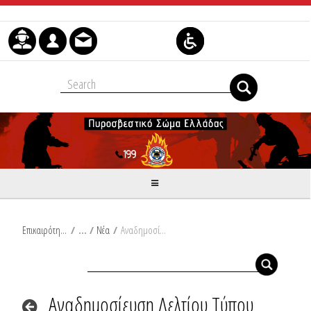
Μετάβαση στο περιεχόμενο
Επικαιρότητα
/
Νέα
/
Αναδημοσίευση Δελτίου Τύπου Υπουργείου Κλιματικής Κρίσης και Πολιτικής Προστασίας: Πολύ υψηλές θερμοκρασίες προβλέπονται στη χώρα μας από σήμερα Δευτέρα (07-07-25) έως και την Τετάρτη (09-07-25)
Αναδημοσίευση Δελτίου Τύπου