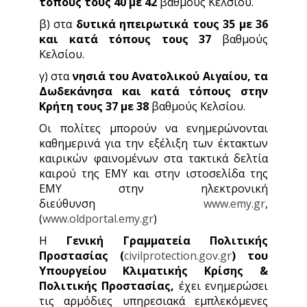
τόπους τους 40 με 42
βαθμούς Κελσίου.
β) στα
δυτικά ηπειρωτικά τους 35 με 36
και κατά τόπους τους 37
βαθμούς
Κελσίου.
γ) στα
νησιά του Ανατολικού Αιγαίου, τα
Δωδεκάνησα και κατά τόπους στην
Κρήτη τους 37 με 38
βαθμούς Κελσίου.
Οι πολίτες μπορούν να ενημερώνονται
καθημερινά για την εξέλιξη των έκτακτων
καιρικών φαινομένων στα τακτικά δελτία
καιρού της ΕΜΥ και στην ιστοσελίδα της
ΕΜΥ στην ηλεκτρονική
διεύθυνση
www.emy.gr
,
(
www.oldportal.emy.gr
)
Η
Γενική Γραμματεία Πολιτικής
Προστασίας (
civilprotection.gov.gr
)
του
Υπουργείου Κλιματικής Κρίσης &
Πολιτικής Προστασίας,
έχει ενημερώσει
τις αρμόδιες υπηρεσιακά εμπλεκόμενες