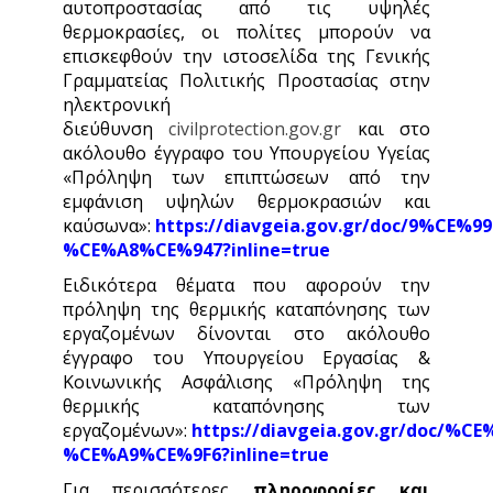
αυτοπροστασίας από τις υψηλές
θερμοκρασίες, οι πολίτες μπορούν να
επισκεφθούν την ιστοσελίδα της Γενικής
Γραμματείας Πολιτικής Προστασίας στην
ηλεκτρονική
διεύθυνση
civilprotection.gov.gr
και στο
ακόλουθο έγγραφο του Υπουργείου Υγείας
«Πρόληψη των επιπτώσεων από την
εμφάνιση υψηλών θερμοκρασιών και
καύσωνα»:
https://diavgeia.gov.gr/doc/9%C
%CE%A8%CE%947?inline=true
Ειδικότερα θέματα που αφορούν την
πρόληψη της θερμικής καταπόνησης των
εργαζομένων δίνονται στο ακόλουθο
έγγραφο του Υπουργείου Εργασίας &
Κοινωνικής Ασφάλισης «Πρόληψη της
θερμικής καταπόνησης των
εργαζομένων»:
https://diavgeia.gov.gr/doc
%CE%A9%CE%9F6?inline=true
Για περισσότερες
πληροφορίες και