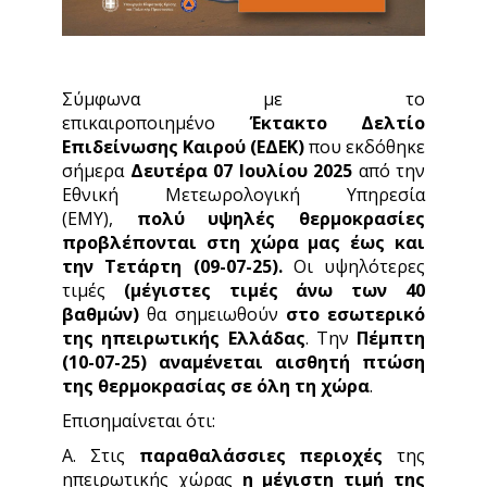
Σύμφωνα με το
επικαιροποιημένο
Έκτακτο Δελτίο
Επιδείνωσης Καιρού (ΕΔΕΚ)
που εκδόθηκε
σήμερα
Δευτέρα 07 Ιουλίου 2025
από την
Εθνική Μετεωρολογική Υπηρεσία
(ΕΜΥ),
πολύ υψηλές θερμοκρασίες
προβλέπονται στη χώρα μας έως και
την Τετάρτη (09-07-25).
Οι υψηλότερες
τιμές
(μέγιστες τιμές άνω των 40
βαθμών)
θα σημειωθούν
στο εσωτερικό
της ηπειρωτικής Ελλάδας
. Την
Πέμπτη
(10-07-25) αναμένεται αισθητή πτώση
της θερμοκρασίας σε όλη τη χώρα
.
Επισημαίνεται ότι:
Α. Στις
παραθαλάσσιες περιοχές
της
ηπειρωτικής χώρας
η μέγιστη τιμή της