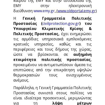
καιρού της ΕΜΥ και στην ιστοσελίδα της
ΕΜΥ στην ηλεκτρονική
διεύθυνση
www.emy.gr
,
(
www.oldportal.emy.gr
)
Η
Γενική Γραμματεία Πολιτικής
Προστασίας (
civilprotection.gov.gr
)
του
Υπουργείου Κλιματικής Κρίσης &
Πολιτικής Προστασίας,
έχει ενημερώσει
τις αρμόδιες υπηρεσιακά εμπλεκόμενες
κρατικές υπηρεσίες, καθώς και τις
περιφέρειες και τους δήμους της χώρας,
ώστε να βρίσκονται σε
αυξημένη
ετοιμότητα πολιτικής προστασίας
,
προκειμένου να αντιμετωπίσουν άμεσα τις
επιπτώσεις από την επικράτηση υψηλών
θερμοκρασιών τους ενισχυμένους
ανέμους.
Παράλληλα, η Γενική Γραμματεία Πολιτικής
Προστασίας συνιστά στους πολίτες να
είναι ιδιαίτερα προσεκτικοί, μεριμνώντας
για τη
λήψη μέτρων