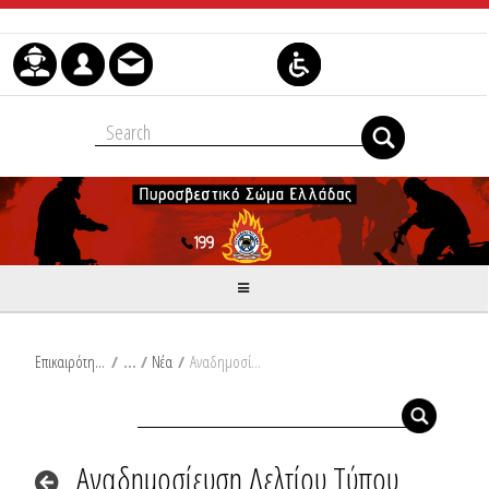
Μετάβαση στο περιεχόμενο
Επικαιρότητα
/
Νέα
/
Αναδημοσίευση Δελτίου Τύπου Υπουργείου Κλιματικής Κρίσης και Πολιτικής Προστασίας: Πολύ υψηλές θερμοκρασίες προβλέπονται στην ανατολική κυρίως χώρα για σήμερα Τετάρτη (09-07-25). Ενίσχυση των ανέμων από σήμερα το μεσημέρι
Αναδημοσίευση Δελτίου Τύπου