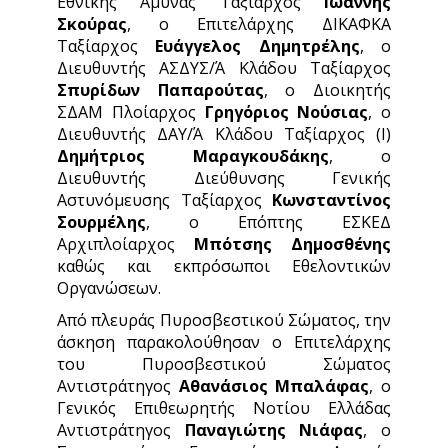
Εθνικής Άμυνας Ταξίαρχος
Ιωάννης
Σκούρας
, ο Επιτελάρχης ΔΙΚΑΦΚΑ
Ταξίαρχος
Ευάγγελος Δημητρέλης
, ο
Διευθυντής ΑΣΔΥΣ/Ά Κλάδου Ταξίαρχος
Σπυρίδων Παπαρούτας
, ο Διοικητής
ΣΔΑΜ Πλοίαρχος
Γρηγόριος Νούσιας
, ο
Διευθυντής ΔΑΥ/Ά Κλάδου Ταξίαρχος (Ι)
Δημήτριος Μαραγκουδάκης
, ο
Διευθυντής Διεύθυνσης Γενικής
Αστυνόμευσης Ταξίαρχος
Κωνσταντίνος
Σουρμέλης
, ο Επόπτης ΕΣΚΕΔ
Αρχιπλοίαρχος
Μπότσης Δημοσθένης
καθώς και εκπρόσωποι Εθελοντικών
Οργανώσεων.
Από πλευράς Πυροσβεστικού Σώματος, την
άσκηση παρακολούθησαν ο Επιτελάρχης
του Πυροσβεστικού Σώματος
Αντιστράτηγος
Αθανάσιος Μπαλάφας
, ο
Γενικός Επιθεωρητής Νοτίου Ελλάδας
Αντιστράτηγος
Παναγιώτης Νιάφας
, ο