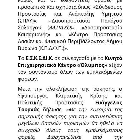
προσωπικό και οχήματα όπως: «Σύνδεσμος
Προστασίας και Ανάπτυξης Υμηττού
(ΣΠΑΥ)», «Δασοπροστασία Παπάγου
Χολαργού (
ΔΑ
.
ΠΑ
.
ΧΟ)»
, «Δασοπροστασία
Καισαριανής» και «Κέντρο Προστασίας
Δασών και Φυσικού Περιβάλλοντος Δήμου
Βύρωνα (Κ.Π.Δ.Φ.Π.)».
Το
Ε.Σ.Κ.Ε.ΔΙ.Κ.
σε συνεργασία με το
Κινητό
Επιχειρησιακό Κέντρο «Όλυμπος»
είχαν
τον συντονισμό όλων των εμπλεκόμενων
φορέων.
Μετά την ολοκλήρωση της άσκησης, ο
Υφυπουργός Κλιματικής Κρίσης και
Πολιτικής Προστασίας
Ευάγγελος
Τουρνάς
δήλωσε:
«Με την ευκαιρία της
σημερινής άσκησης για την αντιμετώπιση
μεγάλων δασικών πυρκαγιών θα ήθελα να
συγχαρώ όλους τους εμπλεκόμενους
φορείς. Διοργανώθηκε από την