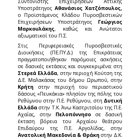
Συντονιστής Επιχειρήσεων Αττικής
Υποστράτηγος
Αθανάσιος Χατζόπουλος
,
ο Προϊστάμενος Κλάδου Πυροσβεστικών
Επιχειρήσεων Υποστράτηγος
Γεώργιος
Μαρκουλάκης
, καθώς και Ανώτατοι
αξιωματικοί του Π.Σ.
Στις Περιφερειακές Πυροσβεστικές
Διοικήσεις (ΠΕ.ΠΥ.Δ.) της Επικράτειας
πραγματοποιήθηκαν παρόμοιες ασκήσεις
σε δασικές εκτάσεις και συγκεκριμένα: στη
Στερεά Ελλάδα
, στην περιοχή Κούτση της
Δ.Ε. Μαλακάσας του δήμου Ωρωπού, στην
Κρήτη
στην περιοχή του περιαστικού
δάσους «Πευκάκια» πλησίον της πόλης του
Ρεθύμνου στην Π.Ε. Ρεθύμνου, στη
Δυτική
Ελλάδα
στην Τ.Κ. Άνω Καστριτσίου της Π.Ε.
Αχαΐας, στην
Πελοπόννησο
σε δασική
έκταση βόρεια του Αρχαίου θεάτρου
Επιδαύρου της Π.Ε. Αργολίδας, στην
Ανατολική Μακεδονία & Θράκη
στην Δ.Κ.