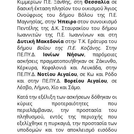
Κιμμερίων Π.Ε. Ξάνθης, στη
Θεσσαλία
σε
δασική έκταση πλησίον του οικισμού Άγιος
Ονούφριος του δήμου Βόλου της Π.Ε.
Μαγνησίας, στην
Ήπειρο
στον συνοικισμό
Πεντέλης της Δ.Κ. Σταυρακίου του δήμου
Ιωαννιτών της Π.Ε. Ιωαννίνων και στη
Δυτική Μακεδονία
στην Τ.Κ. Εράτυρα του
δήμου
Βοΐου της Π.Ε. Κοζάνης.
Στην
ΠΕ.ΠΥ.Δ.
Ιονίων Νήσων
, παρόμοιες
ασκήσεις πραγματοποιήθηκαν σε Ζάκυνθο,
Κέρκυρα, Κεφαλονιά και Λευκάδα, στην
ΠΕ.ΠΥ.Δ.
Νοτίου Αιγαίου
, σε Κω και Ρόδο
και στην ΠΕ.ΠΥ.Δ.
Βορείου Αιγαίου
, σε
Λέσβο, Λήμνο, Χίο και Σάμο.
Κατά την εξέλιξη των ασκήσεων δόθηκαν οι
κύριες προτεραιότητες που
περιελάμβαναν, την προστασία του
πληθυσμού, εντός της περιοχής που
εξελίχθηκε η πυρκαγιά, την προστασία των
υποδομών και τον αποκλεισμό εισόδου