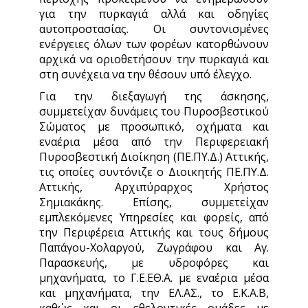
για την πυρκαγιά αλλά και οδηγίες
αυτοπροστασίας. Οι συντονισμένες
ενέργειες όλων των φορέων κατορθώνουν
αρχικά να οριοθετήσουν την πυρκαγιά και
στη συνέχεια να την θέσουν υπό έλεγχο.
Για την διεξαγωγή της άσκησης,
συμμετείχαν δυνάμεις του Πυροσβεστικού
Σώματος με προσωπικό, οχήματα και
εναέρια μέσα από την Περιφερειακή
Πυροσβεστική Διοίκηση (ΠΕ.ΠΥ.Δ.) Αττικής,
τις οποίες συντόνιζε ο Διοικητής ΠΕ.ΠΥ.Δ.
Αττικής, Αρχιπύραρχος Χρήστος
Σημιακάκης. Επίσης, συμμετείχαν
εμπλεκόμενες Υπηρεσίες και φορείς, από
την Περιφέρεια Αττικής και τους δήμους
Παπάγου-Χολαργού, Ζωγράφου και Αγ.
Παρασκευής, με υδροφόρες και
μηχανήματα, το Γ.Ε.ΕΘ.Α. με εναέρια μέσα
και μηχανήματα, την ΕΛ.ΑΣ., το Ε.Κ.Α.Β,
καθώς και οι εθελοντικές ομάδες με