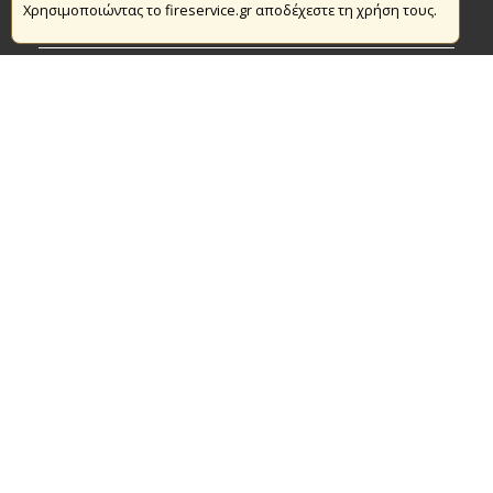
Χρησιμοποιώντας το fireservice.gr αποδέχεστε τη χρήση τους.
Πυρασφάλεια
Τράπεζα Ιδεών
Εθελοντισμός
Ανοιχτά Δεδομένα
Συμβάσεις Διαβουλεύσεις Διαγωνισμοί
Ευρωπαϊκά & Αναπτυξιακά Προγράμματα
© Copyright 2016 Αρχηγείο Πυροσβεστικού Σώματος