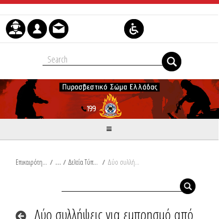
Μετάβαση στο περιεχόμενο
Επικαιρότητα
/
Δελτία Τύπου
/
Δύο συλλήψεις για εμπρησμό από πρόθεση σε γεωργική έκταση στην Κρήτη
Δύο συλλήψεις για εμπρησμό από