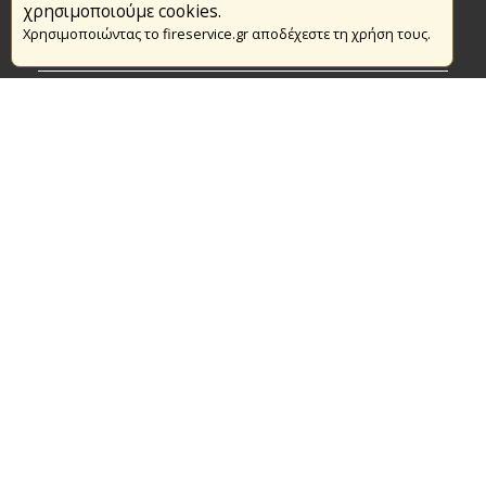
Το Πυροσβεστικό Σώμα
χρησιμοποιούμε cookies.
Χρησιμοποιώντας το fireservice.gr αποδέχεστε τη χρήση τους.
Πυρασφάλεια
Τράπεζα Ιδεών
Εθελοντισμός
Ανοιχτά Δεδομένα
Συμβάσεις Διαβουλεύσεις Διαγωνισμοί
Ευρωπαϊκά & Αναπτυξιακά Προγράμματα