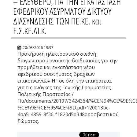
– ΕΛΕΥΘΕΡΟ, ΓΙΑ ΤΗΝ ΕΓΚΑΤΑΣΤΑΣΗ
ΕΦΕΔΡΙΚΟΥ ΑΣΥΡΜΑΤΟΥ ΔΙΚΤΥΟΥ
ΔΙΑΣΥΝΔΕΣΗΣ ΤΩΝ ΠΕ.ΚΕ. και
Ε.Σ.ΚΕ.ΔΙ.Κ.
20/03/2026 19:37
Προκήρυξη ηλεκτρονικού διεθνή
διαγωνισμού ανοικτής διαδικασίας για την
προμήθεια και εγκατάσταση νέου
εφεδρικού συστήματος βραχέων
επικοινωνιών HF σε όλη την επικράτεια,
για τις ανάγκες της Γενικής Γραμματείας
Πολιτικής Προστασίας /
Πυ
/documents/20197/3424364/%CE%94%CE%9
%CE%9E%CE%95%CE%9D.pdf/120013bc-
4ba5-4859-8f36-f1820d5d348d
ροσβεστικού
Σώματος.