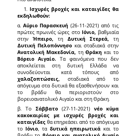
1.
Ισχυρές βροχές και καταιγίδες θα
εκδηλωθούν:
α.
Αύριο Παρασκευή
(26-11-2021) από τις
πρώτες πρωινές ώρες στο
Ιόνιο,
βαθμιαία
στην
Ήπειρο,
τη
Δυτική Στερεά,
τη
Δυτική Πελοπόννησο
και σταδιακά στην
Ανατολική Μακεδονία,
τη
Θράκη
και το
Βόρειο Αιγαίο.
Τα φαινόμενα που δεν
αποκλείεται στη δυτική Ελλάδα να
συνοδεύονται κατά τόπους από
χαλαζοπτώσεις,
σταδιακά από το
απόγευμα στα δυτικά θα εξασθενήσουν και
το βράδυ θα περιοριστούν στο
βορειοανατολικό Αιγαίο και στη Θράκη.
β. Το
Σάββατο
(27-11-2021)
νέο κύμα
κακοκαιρίας με ισχυρές βροχές και
καταιγίδες
θα επηρεάσει από το απόγευμα
το
Ιόνιο
, τα
δυτικά ηπειρωτικά
και το
βράδυ το
βόρειο και ανατολικό Αιγαίο