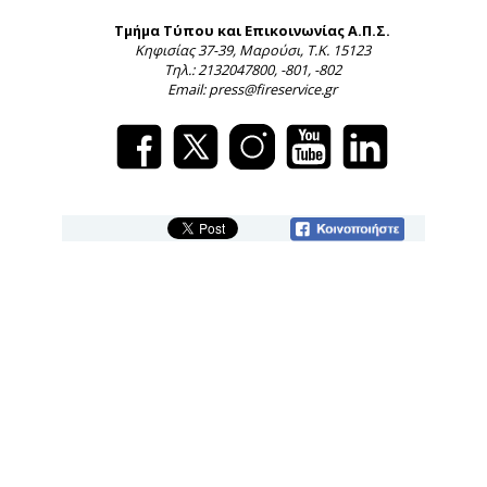
Τμήμα Τύπου και Επικοινωνίας Α.Π.Σ.
Κηφισίας 37-39, Μαρούσι, Τ.Κ. 15123
Τηλ.: 2132047800, -801, -802
Email: press@fireservice.gr