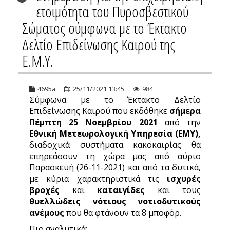
ετοιμότητα του Πυροσβεστικού
Σώματος σύμφωνα με το Έκτακτο
Δελτίο Επιδείνωσης Καιρού της
Ε.Μ.Υ.
4695a
25/11/2021 13:45
984
Σύμφωνα με το Έκτακτο Δελτίο
Επιδείνωσης Καιρού που εκδόθηκε
σήμερα
Πέμπτη 25 Νοεμβρίου 2021
από την
Εθνική Μετεωρολογική Υπηρεσία (ΕΜΥ),
διαδοχικά συστήματα κακοκαιρίας θα
επηρεάσουν τη χώρα μας από αύριο
Παρασκευή (26-11-2021) και από τα δυτικά,
με κύρια χαρακτηριστικά τις
ισχυρές
βροχές
και
καταιγίδες
και τους
θυελλώδεις νότιους νοτιοδυτικούς
ανέμους
που θα φτάνουν τα 8 μποφόρ.
Πιο αναλυτικά: