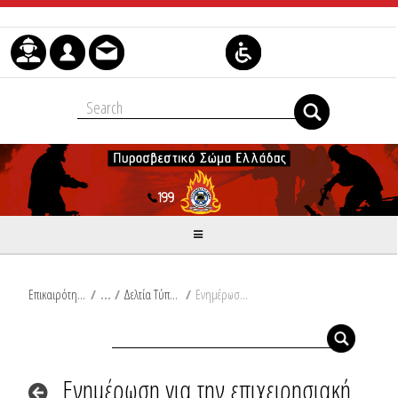
Μετάβαση στο περιεχόμενο
Επικαιρότητα
/
Δελτία Τύπου
/
Ενημέρωση για την επιχειρησιακή ετοιμότητα του Πυροσβεστικού Σώματος σύμφωνα με το Έκτακτο Δελτίο Επιδείνωσης Καιρού της Ε.Μ.Υ.
Ενημέρωση για την επιχειρησιακή