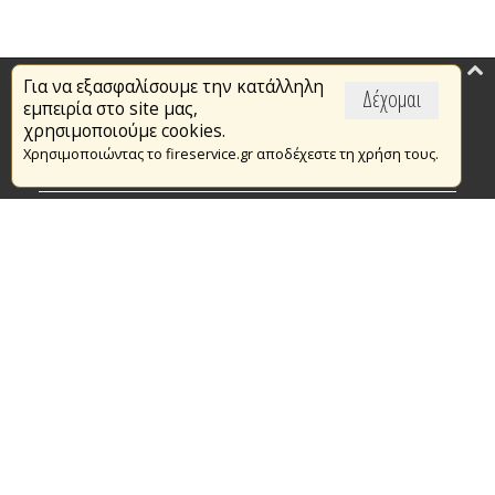
Για να εξασφαλίσουμε την κατάλληλη
Επικαιρότητα
Δέχομαι
εμπειρία στο site μας,
Το Πυροσβεστικό Σώμα
χρησιμοποιούμε cookies.
Χρησιμοποιώντας το fireservice.gr αποδέχεστε τη χρήση τους.
Πυρασφάλεια
Τράπεζα Ιδεών
Εθελοντισμός
Ανοιχτά Δεδομένα
Συμβάσεις Διαβουλεύσεις Διαγωνισμοί
Ευρωπαϊκά & Αναπτυξιακά Προγράμματα