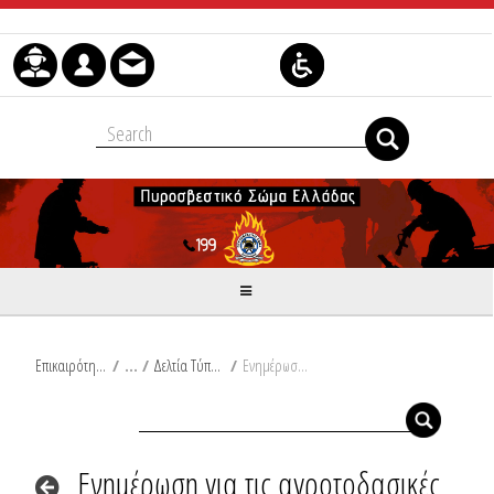
Μετάβαση στο περιεχόμενο
Επικαιρότητα
/
Δελτία Τύπου
/
Ενημέρωση για τις αγροτοδασικές πυρκαγιές του τελευταίου 24ωρου από Ω/18:00/04-10-2025 έως Ω/18:00/05-10-2025
Ενημέρωση για τις αγροτοδασικές