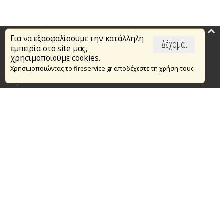
Για να εξασφαλίσουμε την κατάλληλη
Επικαιρότητα
Δέχομαι
εμπειρία στο site μας,
Το Πυροσβεστικό Σώμα
χρησιμοποιούμε cookies.
Χρησιμοποιώντας το fireservice.gr αποδέχεστε τη χρήση τους.
Πυρασφάλεια
Τράπεζα Ιδεών
Εθελοντισμός
Ανοιχτά Δεδομένα
Συμβάσεις Διαβουλεύσεις Διαγωνισμοί
Ευρωπαϊκά & Αναπτυξιακά Προγράμματα