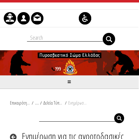
Μετάβαση στο περιεχόμενο
Επικαιρότητα
/
Δελτία Τύπου
/
Ενημέρωση για τις αγροτοδασικές πυρκαγιές του τελευταίου 24ώρου από Ω/18:00/04-11-2023 έως Ω/18:00/05-11-2023
Ενημέρωση για τις αγροτοδασικές