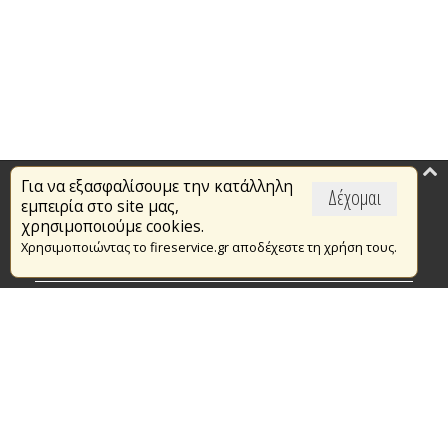
Για να εξασφαλίσουμε την κατάλληλη
Επικαιρότητα
Δέχομαι
εμπειρία στο site μας,
Το Πυροσβεστικό Σώμα
χρησιμοποιούμε cookies.
Χρησιμοποιώντας το fireservice.gr αποδέχεστε τη χρήση τους.
Πυρασφάλεια
Τράπεζα Ιδεών
Εθελοντισμός
Ανοιχτά Δεδομένα
Συμβάσεις Διαβουλεύσεις Διαγωνισμοί