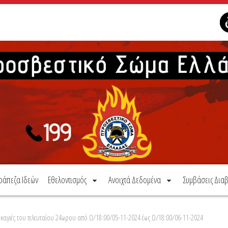
ράπεζα Ιδεών
Εθελοντισμός
Ανοιχτά Δεδομένα
Συμβάσεις Διαβ
καγιές του τελευταίου 24ωρου από Ω/18:00/05-11-2024 έως Ω/18:00/06-11-2024