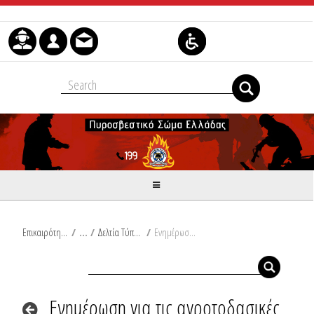
Μετάβαση στο περιεχόμενο
Επικαιρότητα
/
Δελτία Τύπου
/
Ενημέρωση για τις αγροτοδασικές πυρκαγιές του τελευταίου 24ωρου από Ω/18:00/13-08-2024 έως Ω/18:00/14-08-2024
Ενημέρωση για τις αγροτοδασικές