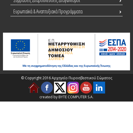
Συμβάσεις Διαβουλεύσεις Διαγωνισμοί
Ευρωπαϊκά & Αναπτυξιακά Προγράμματα
© Copyright 2016 Αρχηγείο Πυροσβεστικού Σώματος
created by BYTE COMPUTER S.A.