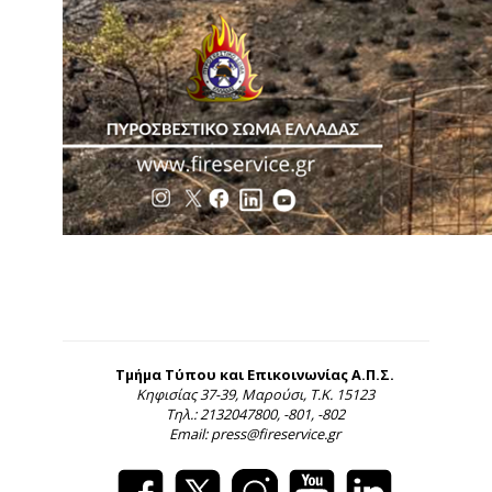
Τμήμα Τύπου και Επικοινωνίας Α.Π.Σ.
Κηφισίας 37-39, Μαρούσι, Τ.Κ. 15123
Τηλ.: 2132047800, -801, -802
Email: press@fireservice.gr