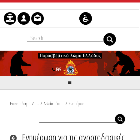
Μετάβαση στο περιεχόμενο
Επικαιρότητα
/
Δελτία Τύπου
/
Ενημέρωση για τις αγροτοδασικές πυρκαγιές του τελευταίου 24ωρου από Ω/18:00/25-06-2025 έως Ω/18:00/26-06-2025
Ενημέρωση για τις αγροτοδασικές