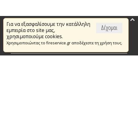
Για να εξασφαλίσουμε την κατάλληλη
Επικαιρότητα
Δέχομαι
εμπειρία στο site μας,
Το Πυροσβεστικό Σώμα
χρησιμοποιούμε cookies.
Χρησιμοποιώντας το fireservice.gr αποδέχεστε τη χρήση τους.
Πυρασφάλεια
Τράπεζα Ιδεών
Εθελοντισμός
Ανοιχτά Δεδομένα
Συμβάσεις Διαβουλεύσεις Διαγωνισμοί
Ευρωπαϊκά & Αναπτυξιακά Προγράμματα