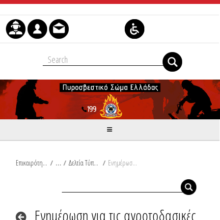
Μετάβαση στο περιεχόμενο
Επικαιρότητα
/
Δελτία Τύπου
/
Ενημέρωση για τις αγροτοδασικές πυρκαγιές του τελευταίου 24ώρου από Ω/18:00/26-10-2023 έως Ω/18:00/27-10-2023
Ενημέρωση για τις αγροτοδασικές