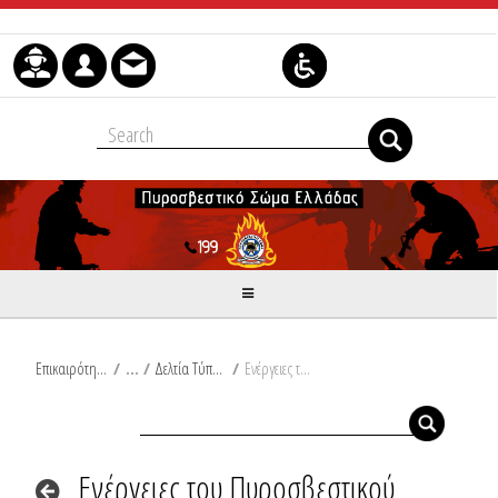
Μετάβαση στο περιεχόμενο
Επικαιρότητα
/
Δελτία Τύπου
/
Ενέργειες του Πυροσβεστικού Σώματος μετά την εκδήλωση καιρικών φαινομένων σε περιοχές της χώρας από 10-12-2022 έως Ω/17:30/11-12-2022.
Ενέργειες του Πυροσβεστικού