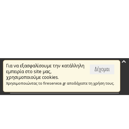
Για να εξασφαλίσουμε την κατάλληλη
Επικαιρότητα
Δέχομαι
εμπειρία στο site μας,
Το Πυροσβεστικό Σώμα
χρησιμοποιούμε cookies.
Χρησιμοποιώντας το fireservice.gr αποδέχεστε τη χρήση τους.
Πυρασφάλεια
Τράπεζα Ιδεών
Εθελοντισμός
Ανοιχτά Δεδομένα