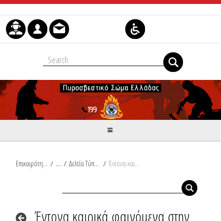
Μετάβαση στο περιεχόμενο
Επικαιρότητα
/
Δελτία Τύπου
/
Έντονα καιρικά φαινόμενα στην Κεντρική Μακεδονία
Έντονα καιρικά φαινόμενα στην