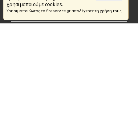
Το Πυροσβεστικό Σώμα
χρησιμοποιούμε cookies.
Χρησιμοποιώντας το fireservice.gr αποδέχεστε τη χρήση τους.
Πυρασφάλεια
Τράπεζα Ιδεών
Εθελοντισμός
Ανοιχτά Δεδομένα
Συμβάσεις Διαβουλεύσεις Διαγωνισμοί
Ευρωπαϊκά & Αναπτυξιακά Προγράμματα