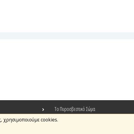
Το Πυροσβεστικό Σώμα
ς, χρησιμοποιούμε cookies.
Τράπεζα Ιδεών
Ανοιχτά Δεδομένα