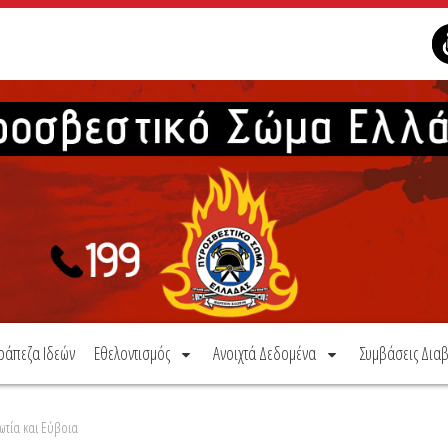
ράπεζα Ιδεών
Εθελοντισμός
Ανοιχτά Δεδομένα
Συμβάσεις Διαβ
ωτία και Εύβοια