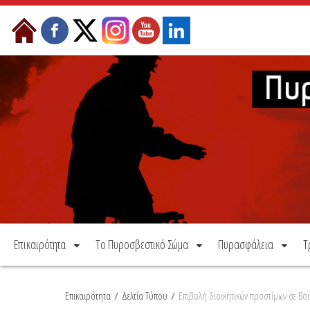
Μετάβαση στο περιεχόμενο
Επικαιρότητα
Το Πυροσβεστικό Σώμα
Πυρασφάλεια
Τ
Επικαιρότητα
/
Δελτία Τύπου
/
Eπιβολή διοικητικών προστίμων σε Βοι