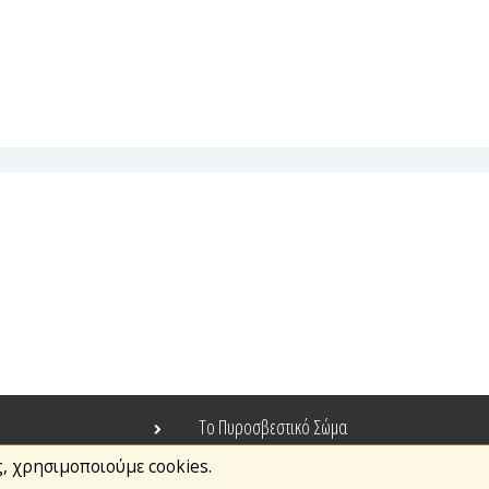
Το Πυροσβεστικό Σώμα
ς, χρησιμοποιούμε cookies.
Τράπεζα Ιδεών