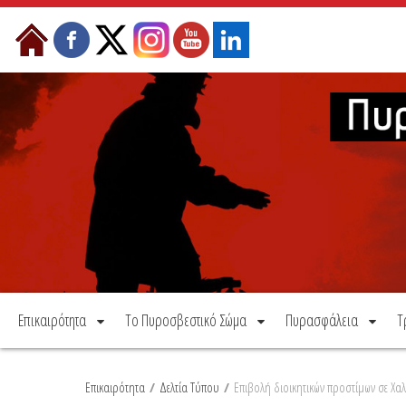
Μετάβαση στο περιεχόμενο
Επικαιρότητα
Το Πυροσβεστικό Σώμα
Πυρασφάλεια
Τ
Επικαιρότητα
/
Δελτία Τύπου
/
Επιβολή διοικητικών προστίμων σε Χαλ