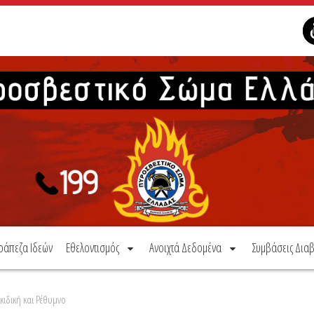
ράπεζα Ιδεών
Εθελοντισμός
Ανοιχτά Δεδομένα
Συμβάσεις Διαβ
κιδική και Ρέθυμνο