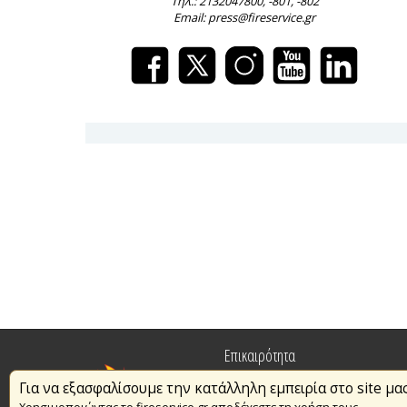
Τηλ.: 2132047800, -801, -802
Email: press@fireservice.gr
Επικαιρότητα
Για να εξασφαλίσουμε την κατάλληλη εμπειρία στο site μα
Πυρασφάλεια