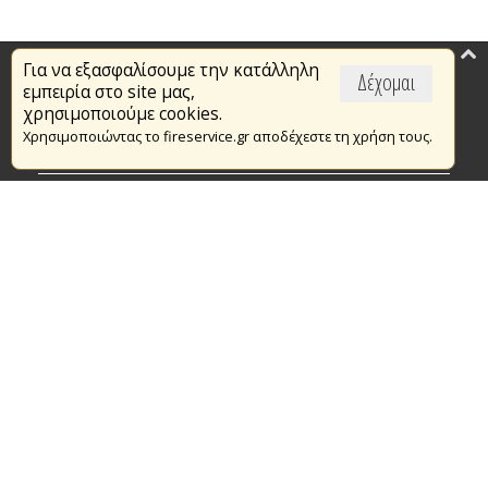
Για να εξασφαλίσουμε την κατάλληλη
Επικαιρότητα
Δέχομαι
εμπειρία στο site μας,
Το Πυροσβεστικό Σώμα
χρησιμοποιούμε cookies.
Χρησιμοποιώντας το fireservice.gr αποδέχεστε τη χρήση τους.
Πυρασφάλεια
Τράπεζα Ιδεών
Εθελοντισμός
Ανοιχτά Δεδομένα
Συμβάσεις Διαβουλεύσεις Διαγωνισμοί
Ευρωπαϊκά & Αναπτυξιακά Προγράμματα