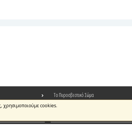
Το Πυροσβεστικό Σώμα
ς, χρησιμοποιούμε cookies.
Τράπεζα Ιδεών
Ανοιχτά Δεδομένα
σμοί
Ευρωπαϊκά & Αναπτυξιακά Προγράμματα