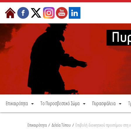
Μετάβαση στο περιεχόμενο
Επικαιρότητα
Το Πυροσβεστικό Σώμα
Πυρασφάλεια
Τ
Επικαιρότητα
/
Δελτία Τύπου
/
Επιβολή διοικητικού προστίμου στη ν