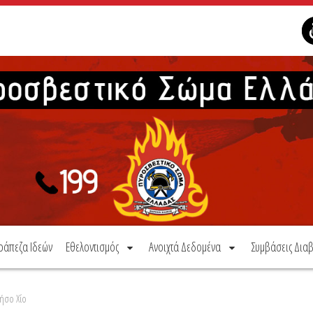
ράπεζα Ιδεών
Εθελοντισμός
Ανοιχτά Δεδομένα
Συμβάσεις Διαβ
ήσο Χίο