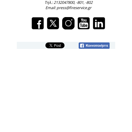
Τηλ.: 2132047800, -801, -802
Email: press@fireservice.gr