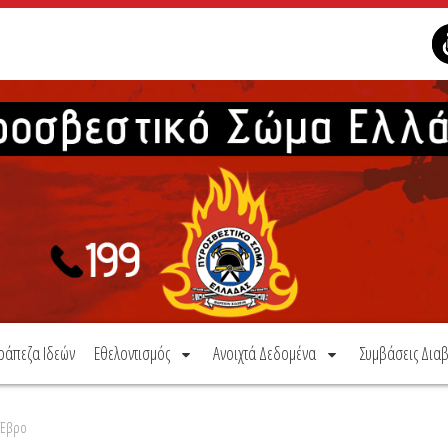
ράπεζα Ιδεών
Εθελοντισμός
Ανοιχτά Δεδομένα
Συμβάσεις Διαβ
 Έβρο