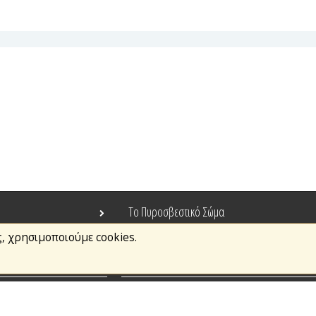
Το Πυροσβεστικό Σώμα
ς, χρησιμοποιούμε cookies.
Τράπεζα Ιδεών
Ανοιχτά Δεδομένα
σμοί
Ευρωπαϊκά & Αναπτυξιακά Προγράμματα