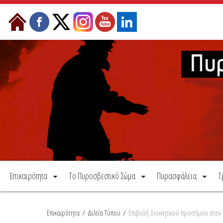
Μετάβαση στο περιεχόμενο
Επικαιρότητα
Το Πυροσβεστικό Σώμα
Πυρασφάλεια
Τ
Επικαιρότητα
/
Δελτία Τύπου
/
Επιβολή διοικητικού προστίμου στον