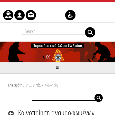
Μετάβαση στο περιεχόμενο
Επικαιρότητα
/
Νέα
/
Κοινοποίηση αναμορφωμένων πινάκων υποψηφίων, μετά τις ενστάσεις, για την πρόσληψη εκατόν τριάντα επτά (137) Πυροσβεστών Δασικών Επιχειρήσεων (Π.Δ.Ε.) επταετούς θητείας στο Πυροσβεστικό Σώμα για το έτος 2025.
Κοινοποίηση αναμορφωμένων