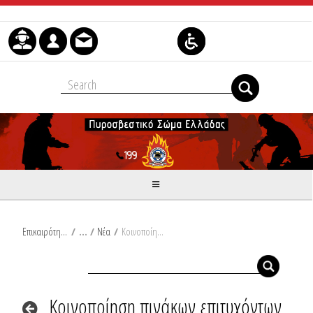
Μετάβαση στο περιεχόμενο
Επικαιρότητα
/
Νέα
/
Κοινοποίηση πινάκων επιτυχόντων - επιλαχόντων για κάλυψη διακοσίων εξήντα δύο (262) κενών θέσεων Πυροσβεστών εποχικής απασχόλησης στο Πυροσβεστικό Σώμα
Κοινοποίηση πινάκων επιτυχόντων