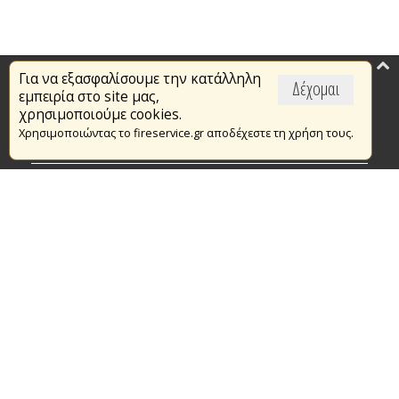
Για να εξασφαλίσουμε την κατάλληλη
Επικαιρότητα
Δέχομαι
εμπειρία στο site μας,
Το Πυροσβεστικό Σώμα
χρησιμοποιούμε cookies.
Χρησιμοποιώντας το fireservice.gr αποδέχεστε τη χρήση τους.
Πυρασφάλεια
Τράπεζα Ιδεών
Εθελοντισμός
Ανοιχτά Δεδομένα
Συμβάσεις Διαβουλεύσεις Διαγωνισμοί
Ευρωπαϊκά & Αναπτυξιακά Προγράμματα