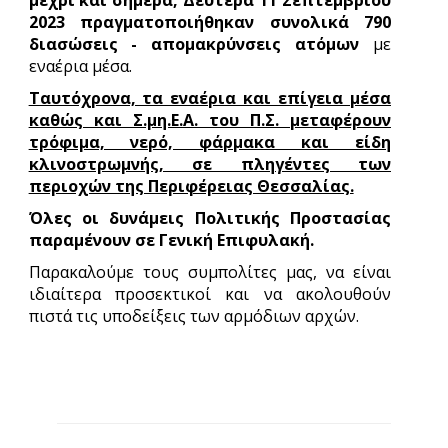
μέχρι και σήμερα, Δευτέρα 11 Σεπτεμβρίου
2023 πραγματοποιήθηκαν συνολικά 790
διασώσεις - απομακρύνσεις ατόμων
με
εναέρια μέσα.
Ταυτόχρονα, τα εναέρια και επίγεια μέσα
καθώς και Σ.μη.Ε.Α. του Π.Σ. μεταφέρουν
τρόφιμα, νερό, φάρμακα και είδη
κλινοστρωμνής, σε πληγέντες των
περιοχών της Περιφέρειας Θεσσαλίας.
Όλες οι δυνάμεις Πολιτικής Προστασίας
παραμένουν σε Γενική Επιφυλακή.
Παρακαλούμε τους συμπολίτες μας, να είναι
ιδιαίτερα προσεκτικοί και να ακολουθούν
πιστά τις υποδείξεις των αρμόδιων αρχών.