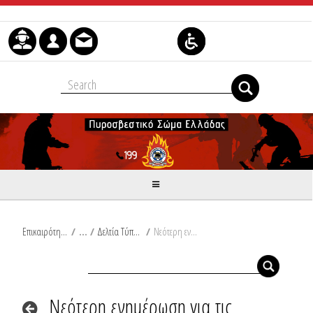
Μετάβαση στο περιεχόμενο
Επικαιρότητα
/
Δελτία Τύπου
/
Νεότερη ενημέρωση για τις ενέργειες του Πυροσβεστικού Σώματος, κατά την εκδήλωση ισχυρών βροχοπτώσεων σε περιοχές της χώρας, από την Τρίτη, 05-09-2023 και Ω/ 07:00, έως σήμερα, Δευτέρα, 11-09-2023 και Ω/20:00
Νεότερη ενημέρωση για τις