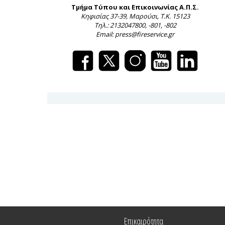
Τμήμα Τύπου και Επικοινωνίας Α.Π.Σ.
Κηφισίας 37-39, Μαρούσι, Τ.Κ. 15123
Τηλ.: 2132047800, -801, -802
Email: press@fireservice.gr
Επικαιρότητα