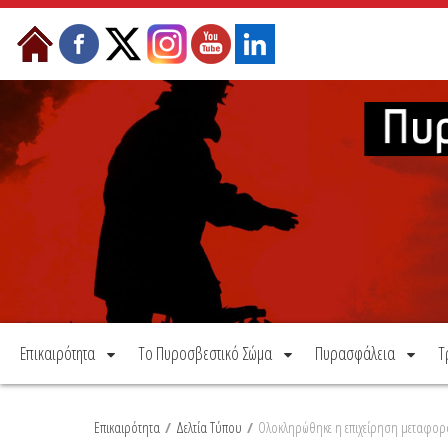
Μετάβαση στο περιεχόμενο
Επικαιρότητα
Το Πυροσβεστικό Σώμα
Πυρασφάλεια
Τ
Επικαιρότητα
/
Δελτία Τύπου
/
Ολοκληρώθηκε η επιχείρηση μεταφορά