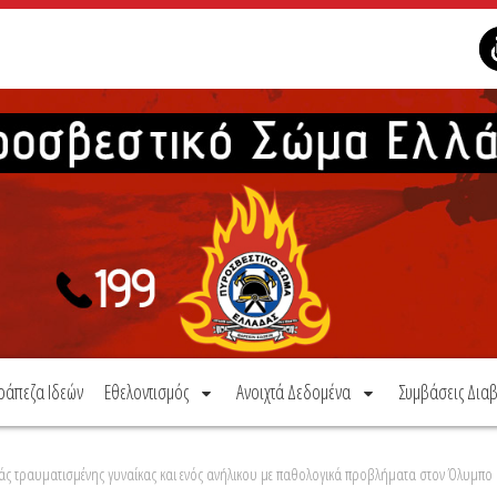
ράπεζα Ιδεών
Εθελοντισμός
Ανοιχτά Δεδομένα
Συμβάσεις Διαβ
ς τραυματισμένης γυναίκας και ενός ανήλικου με παθολογικά προβλήματα στον Όλυμπο