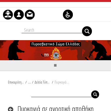
Μετάβαση στο περιεχόμενο
Επικαιρότητα
/
Δελτία Τύπου
/
Πυρκαγιά σε αγροτική αποθήκη στην Σητεία Κρήτης
Πυρκαγιά σε αγροτική αποθήκη