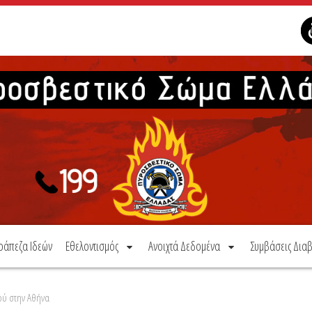
ράπεζα Ιδεών
Εθελοντισμός
Ανοιχτά Δεδομένα
Συμβάσεις Διαβ
ού στην Αθήνα