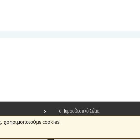
Το Πυροσβεστικό Σώμα
ς, χρησιμοποιούμε cookies.
Τράπεζα Ιδεών
Ανοιχτά Δεδομένα