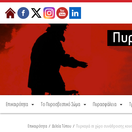
Μετάβαση στο περιεχόμενο
Επικαιρότητα
Το Πυροσβεστικό Σώμα
Πυρασφάλεια
Τ
Επικαιρότητα
/
Δελτία Τύπου
/
Πυρκαγιά σε χώρο συνάθροισης κοιν