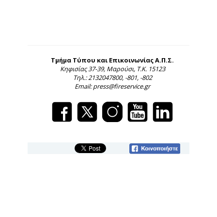
Τμήμα Τύπου και Επικοινωνίας Α.Π.Σ.
Κηφισίας 37-39, Μαρούσι, Τ.Κ. 15123
Τηλ.: 2132047800, -801, -802
Email: press@fireservice.gr