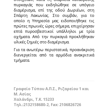
πυρκαγιάς που εκδηλώθηκε σε υπόγειο
διαμέρισμα, επί της οδού Δωριέων, στη
Σπάρτη Λακωνίας. Στο συμβάν, για το
οποίο η Υπηρεσία μας ειδοποιήθηκε τις
πρώτες πρωινές ώρες σήμερα, επιχείρησαν
επτά πυροσβεστικοί υπάλληλοι με τρία
οχήματα. Από την πυρκαγιά προκλήθηκαν
υλικές ζημιές στο διαμέρισμα.
Για τα ανωτέρω περιστατικά, προανάκριση
διενεργείται από τα αρμόδια ανακριτικά
τμήματα.
Γραφείο Τύπου Α.Π.Σ., Ριζαρείου 1 και
Μ. Ασίας
Χαλάνδρι, Τ.Κ. 15233
Τηλ.:2132158680-2, Fax: 2106826726