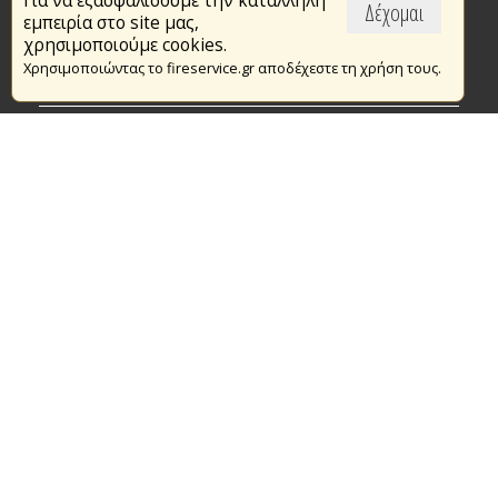
Για να εξασφαλίσουμε την κατάλληλη
Επικαιρότητα
Δέχομαι
εμπειρία στο site μας,
Το Πυροσβεστικό Σώμα
χρησιμοποιούμε cookies.
Χρησιμοποιώντας το fireservice.gr αποδέχεστε τη χρήση τους.
Πυρασφάλεια
Τράπεζα Ιδεών
Εθελοντισμός
Ανοιχτά Δεδομένα
Συμβάσεις Διαβουλεύσεις Διαγωνισμοί
Ευρωπαϊκά & Αναπτυξιακά Προγράμματα