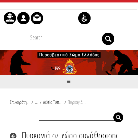
Μετάβαση στο περιεχόμενο
Επικαιρότητα
/
Δελτία Τύπου
/
Πυρκαγιά σε χώρο συνάθροισης κοινού στην Αθήνα, Άτομο χωρίς τις αισθήσεις του από πυρκαγιά σε διαμέρισμα στη Σπάρτη
Πυρκαγιά σε χώρο συνάθροισης