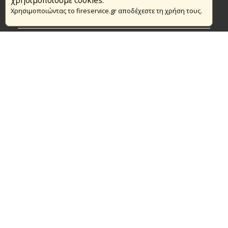
Το Πυροσβεστικό Σώμα
χρησιμοποιούμε cookies.
Χρησιμοποιώντας το fireservice.gr αποδέχεστε τη χρήση τους.
Πυρασφάλεια
Τράπεζα Ιδεών
Εθελοντισμός
Ανοιχτά Δεδομένα
Συμβάσεις Διαβουλεύσεις Διαγωνισμοί
Ευρωπαϊκά & Αναπτυξιακά Προγράμματα