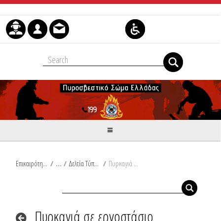
Μετάβαση στο περιεχόμενο
Επικαιρότητα
/
Δελτία Τύπου
/
Πυρκαγιά σε εργοστάσιο πλαστικών στο Γομοστό Αχαΐας
Πυρκαγιά σε εργοστάσιο