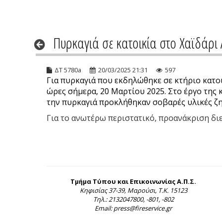
Πυρκαγιά σε κατοικία στο Χαϊδάρι 
ΔΤ 5780a
20/03/2025 21:31
597
Για πυρκαγιά που εκδηλώθηκε σε κτήριο κατοι
ώρες σήμερα, 20 Μαρτίου 2025. Στο έργο της
την πυρκαγιά προκλήθηκαν σοβαρές υλικές ζη
Για το ανωτέρω περιστατικό, προανάκριση διε
Τμήμα Τύπου και Επικοινωνίας Α.Π.Σ.
Κηφισίας 37-39, Μαρούσι, Τ.Κ. 15123
Τηλ.: 2132047800, -801, -802
Email: press@fireservice.gr