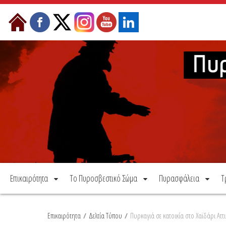
Μετάβαση στο περιεχόμενο
Επικαιρότητα
Το Πυροσβεστικό Σώμα
Πυρασφάλεια
Τ
Επικαιρότητα
/
Δελτία Τύπου
/
Πυρκαγιά σε κατοικία στο Χαϊδάρι Αττ