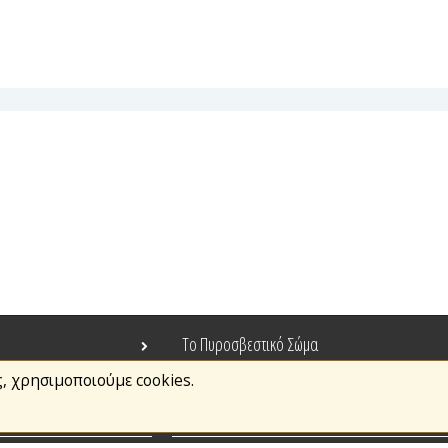
Το Πυροσβεστικό Σώμα
ς, χρησιμοποιούμε cookies.
Τράπεζα Ιδεών
Ανοιχτά Δεδομένα