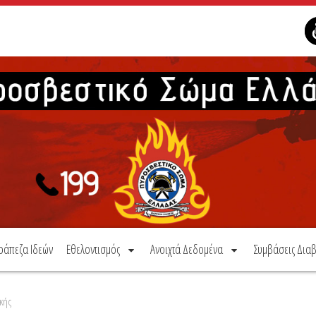
ράπεζα Ιδεών
Εθελοντισμός
Ανοιχτά Δεδομένα
Συμβάσεις Διαβ
ικής