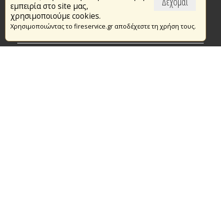
Δέχομαι
εμπειρία στο site μας,
Το Πυροσβεστικό Σώμα
χρησιμοποιούμε cookies.
Χρησιμοποιώντας το fireservice.gr αποδέχεστε τη χρήση τους.
Πυρασφάλεια
Τράπεζα Ιδεών
Εθελοντισμός
Ανοιχτά Δεδομένα
Συμβάσεις Διαβουλεύσεις Διαγωνισμοί
Ευρωπαϊκά & Αναπτυξιακά Προγράμματα