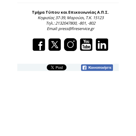
Τμήμα Τύπου και Επικοινωνίας Α.Π.Σ.
Κηφισίας 37-39, Μαρούσι, Τ.Κ. 15123
Τηλ.: 2132047800, -801, -802
Email: press@fireservice.gr