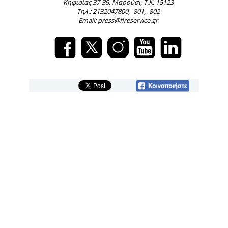
Κηφισίας 37-39, Μαρούσι, Τ.Κ. 15123
Τηλ.: 2132047800, -801, -802
Email: press@fireservice.gr