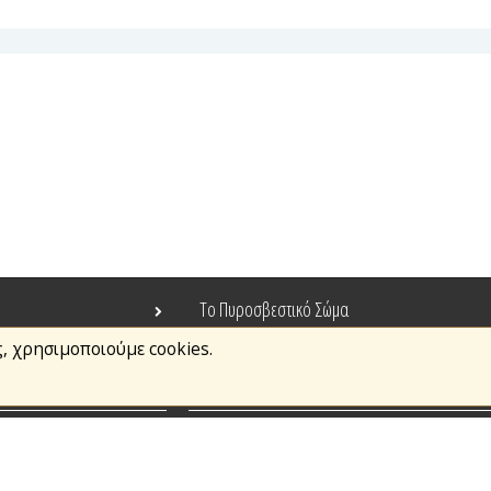
Το Πυροσβεστικό Σώμα
ς, χρησιμοποιούμε cookies.
Τράπεζα Ιδεών
Ανοιχτά Δεδομένα
σμοί
Ευρωπαϊκά & Αναπτυξιακά Προγράμματα