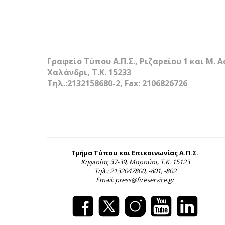
Γραφείο Τύπου Α.Π.Σ., Ριζαρείου 1 και Μ. 
Χαλάνδρι, Τ.Κ. 15233
Τηλ.:2132158680-2, Fax: 2106826726
Τμήμα Τύπου και Επικοινωνίας Α.Π.Σ.
Κηφισίας 37-39, Μαρούσι, Τ.Κ. 15123
Τηλ.: 2132047800, -801, -802
Email: press@fireservice.gr