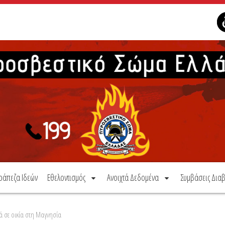
ράπεζα Ιδεών
Εθελοντισμός
Ανοιχτά Δεδομένα
Συμβάσεις Διαβ
ά σε οικία στη Μαγνησία