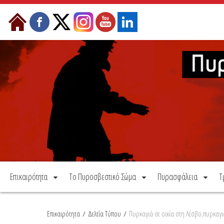
Μετάβαση στο περιεχόμενο
Επικαιρότητα
Το Πυροσβεστικό Σώμα
Πυρασφάλεια
Τ
Επικαιρότητα
/
Δελτία Τύπου
/
Πυρκαγιά σε οικία στη Λέσβο,πυρκαγι