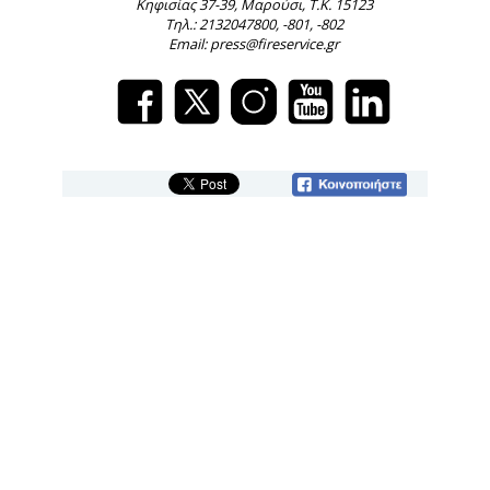
Κηφισίας 37-39, Μαρούσι, Τ.Κ. 15123
Τηλ.: 2132047800, -801, -802
Email: press@fireservice.gr