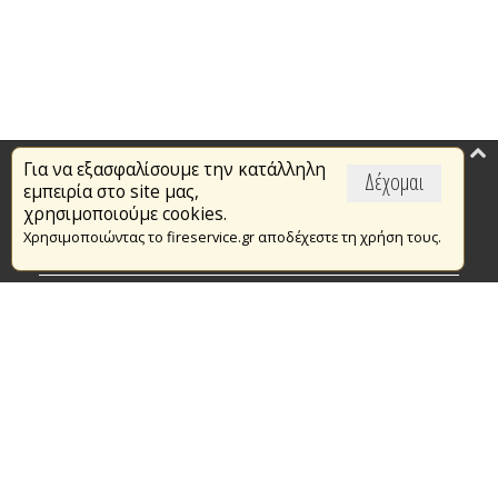
Για να εξασφαλίσουμε την κατάλληλη
Επικαιρότητα
Δέχομαι
εμπειρία στο site μας,
Το Πυροσβεστικό Σώμα
χρησιμοποιούμε cookies.
Χρησιμοποιώντας το fireservice.gr αποδέχεστε τη χρήση τους.
Πυρασφάλεια
Τράπεζα Ιδεών
Εθελοντισμός
Ανοιχτά Δεδομένα
Συμβάσεις Διαβουλεύσεις Διαγωνισμοί
Ευρωπαϊκά & Αναπτυξιακά Προγράμματα