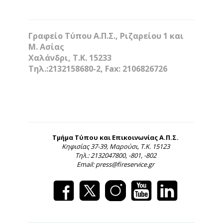
Γραφείο Τύπου Α.Π.Σ., Ριζαρείου 1 και
Μ. Ασίας
Χαλάνδρι, Τ.Κ. 15233
Τηλ.:2132158680-2, Fax: 2106826726
Τμήμα Τύπου και Επικοινωνίας Α.Π.Σ.
Κηφισίας 37-39, Μαρούσι, Τ.Κ. 15123
Τηλ.: 2132047800, -801, -802
Email: press@fireservice.gr