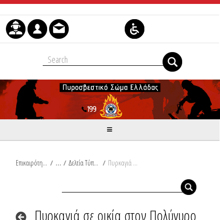
Μετάβαση στο περιεχόμενο
Επικαιρότητα
/
Δελτία Τύπου
/
Πυρκαγιά σε οικία στον Πολύγυρο Χαλκιδικής
Πυρκαγιά σε οικία στον Πολύγυρο