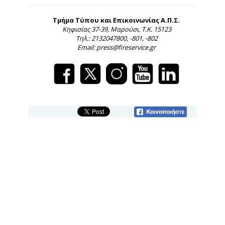
Τμήμα Τύπου και Επικοινωνίας Α.Π.Σ.
Κηφισίας 37-39, Μαρούσι, Τ.Κ. 15123
Τηλ.: 2132047800, -801, -802
Email: press@fireservice.gr