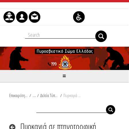
Μετάβαση στο περιεχόμενο
Επικαιρότητα
/
Δελτία Τύπου
/
Πυρκαγιά σε πτηνοτροφική μονάδα στα Ιωάννινα
Πυρκαγιά σε πτηνοτροφική