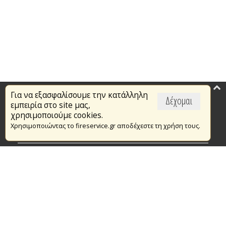
Για να εξασφαλίσουμε την κατάλληλη
Επικαιρότητα
Δέχομαι
εμπειρία στο site μας,
Το Πυροσβεστικό Σώμα
χρησιμοποιούμε cookies.
Χρησιμοποιώντας το fireservice.gr αποδέχεστε τη χρήση τους.
Πυρασφάλεια
Τράπεζα Ιδεών
Εθελοντισμός
Ανοιχτά Δεδομένα
Συμβάσεις Διαβουλεύσεις Διαγωνισμοί