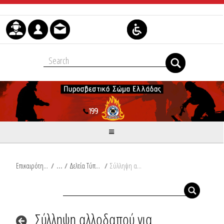
Μετάβαση στο περιεχόμενο
Επικαιρότητα
/
Δελτία Τύπου
/
Σύλληψη αλλοδαπού για εμπρησμό από πρόθεση σε δασική έκταση στην Αττική
Σύλληψη αλλοδαπού για