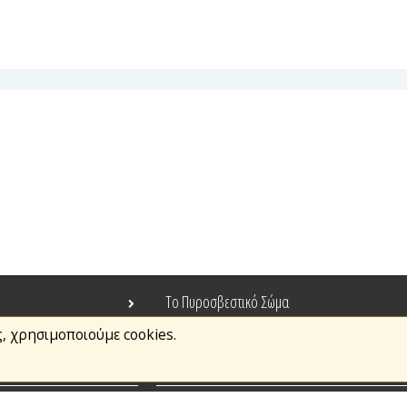
Το Πυροσβεστικό Σώμα
ς, χρησιμοποιούμε cookies.
Τράπεζα Ιδεών
Ανοιχτά Δεδομένα
σμοί
Ευρωπαϊκά & Αναπτυξιακά Προγράμματα