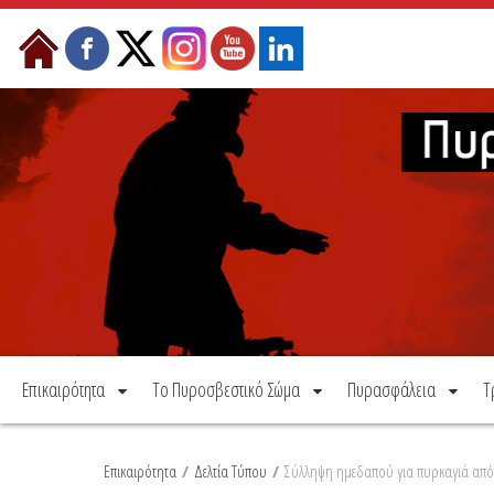
Μετάβαση στο περιεχόμενο
Επικαιρότητα
Το Πυροσβεστικό Σώμα
Πυρασφάλεια
Τ
Επικαιρότητα
/
Δελτία Τύπου
/
Σύλληψη ημεδαπού για πυρκαγιά από 