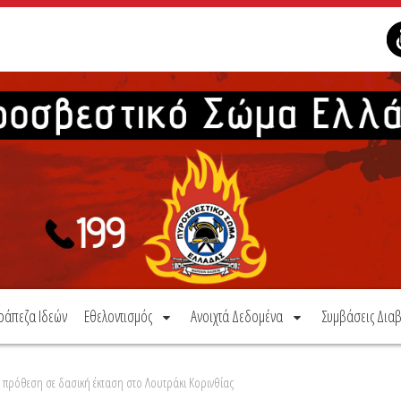
ράπεζα Ιδεών
Εθελοντισμός
Ανοιχτά Δεδομένα
Συμβάσεις Διαβ
πρόθεση σε δασική έκταση στο Λουτράκι Κορινθίας