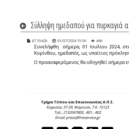
Σύλληψη ημεδαπού για πυρκαγιά α
ΔΤ 5542b
01/07/2024 15:56
446
Συνελήφθη σήμερα, 01 Ιουλίου 2024, στ
Κορίνθου, ημεδαπός, ως υπαίτιος πρόκλησ
Ο προαναφερόμενος θα οδηγηθεί σήμερα εν
Τμήμα Τύπου και Επικοινωνίας Α.Π.Σ.
Κηφισίας 37-39, Μαρούσι, Τ.Κ. 15123
Τηλ.: 2132047800, -801, -802
Email: press@fireservice.gr