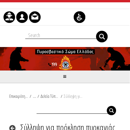
Μετάβαση στο περιεχόμενο
Επικαιρότητα
/
Δελτία Τύπου
/
Σύλληψη για πρόκληση πυρκαγιάς στην Αρτέμιδα Αττικής
Σύλληψη για πρόκληση πυρκαγιάς