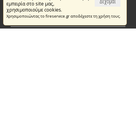
Δέχομαι
εμπειρία στο site μας,
Το Πυροσβεστικό Σώμα
χρησιμοποιούμε cookies.
Χρησιμοποιώντας το fireservice.gr αποδέχεστε τη χρήση τους.
Πυρασφάλεια
Τράπεζα Ιδεών
Εθελοντισμός
Ανοιχτά Δεδομένα
Συμβάσεις Διαβουλεύσεις Διαγωνισμοί
Ευρωπαϊκά & Αναπτυξιακά Προγράμματα