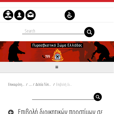
Μετάβαση στο περιεχόμενο
Επικαιρότητα
/
Δελτία Τύπου
/
Επιβολή διοικητικών προστίμων σε Δράμα, Εύβοια, Ζάκυνθο και Μαγνησία
Επιβολή διοικητικών προστίμων σε