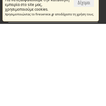
Επικαιρότητα
Δέχομαι
εμπειρία στο site μας,
Το Πυροσβεστικό Σώμα
χρησιμοποιούμε cookies.
Χρησιμοποιώντας το fireservice.gr αποδέχεστε τη χρήση τους.
Πυρασφάλεια
Τράπεζα Ιδεών
Εθελοντισμός
Ανοιχτά Δεδομένα
Συμβάσεις Διαβουλεύσεις Διαγωνισμοί
Ευρωπαϊκά & Αναπτυξιακά Προγράμματα