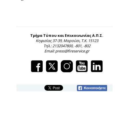
Τμήμα Τύπου και Επικοινωνίας Α.Π.Σ.
Κηφισίας 37-39, Μαρούσι, Τ.Κ. 15123
Τηλ.: 2132047800, -801, -802
Email: press@fireservice.gr