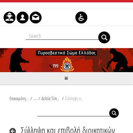
Μετάβαση στο περιεχόμενο
Επικαιρότητα
/
Δελτία Τύπου
/
Σύλληψη και επιβολή διοικητικών προστίμων σε Ροδόπη, Έβρο, Κέρκυρα, Θεσσαλονίκη και Λάρισα
Σύλληψη και επιβολή διοικητικών