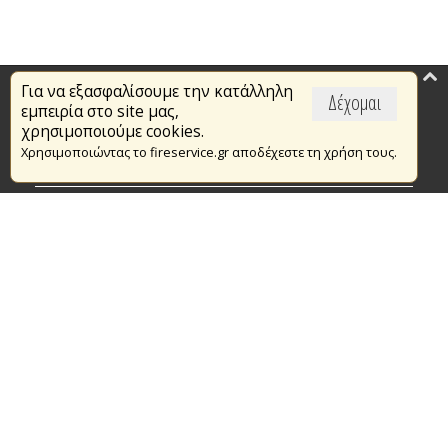
Για να εξασφαλίσουμε την κατάλληλη
Επικαιρότητα
Δέχομαι
εμπειρία στο site μας,
Το Πυροσβεστικό Σώμα
χρησιμοποιούμε cookies.
Χρησιμοποιώντας το fireservice.gr αποδέχεστε τη χρήση τους.
Πυρασφάλεια
Τράπεζα Ιδεών
Εθελοντισμός
Ανοιχτά Δεδομένα
Συμβάσεις Διαβουλεύσεις Διαγωνισμοί
Ευρωπαϊκά & Αναπτυξιακά Προγράμματα